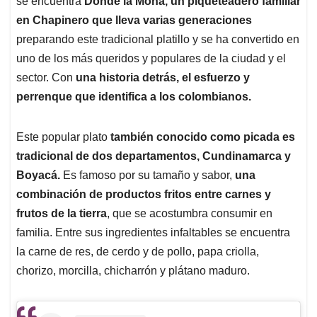
p
o
I
s
se encuentra
Donde la Mona, un piqueteadero familiar
p
k
n
en Chapinero que lleva varias generaciones
preparando este tradicional platillo y se ha convertido en
uno de los más queridos y populares de la ciudad y el
sector. Con
una historia detrás, el esfuerzo y
perrenque que identifica a los colombianos.
Este popular plato
también conocido como picada es
tradicional de dos departamentos, Cundinamarca y
Boyacá.
Es famoso por su tamaño y sabor,
una
combinación de productos fritos entre carnes y
frutos de la tierra
, que se acostumbra consumir en
familia. Entre sus ingredientes infaltables se encuentra
la carne de res, de cerdo y de pollo, papa criolla,
chorizo, morcilla, chicharrón y plátano maduro.