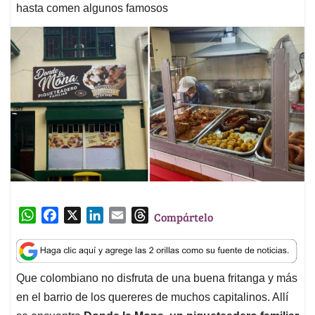
hasta comen algunos famosos
W
F
X
L
E
T
Compártelo
h
a
i
m
h
a
c
n
a
r
t
e
k
i
e
Que colombiano no disfruta de una buena fritanga y más
s
b
e
l
a
en el barrio de los quereres de muchos capitalinos. Allí
A
o
d
d