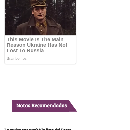
Notas Recomendadas
La mujer que tumbó la lista del Pacto,