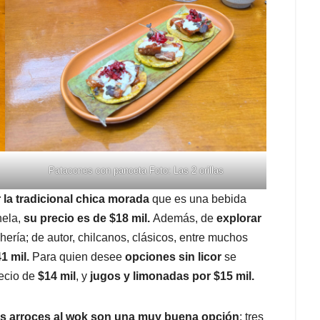
Patacones con panceta Foto: Las 2 orillas
 la tradicional chica morada
que es una bebida
nela,
su precio es de $18 mil.
Además, de
explorar
hería; de autor, chilcanos, clásicos, entre muchos
41 mil.
Para quien desee
opciones sin licor
se
ecio de
$14 mil
, y
jugos y limonadas por $15 mil.
 los arroces al wok son una muy buena opción
; tres