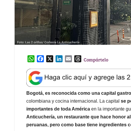
W
F
X
L
E
T
Compártelo
h
a
i
m
h
a
c
n
a
r
t
e
k
i
e
s
b
e
l
a
A
o
d
d
Bogotá, es reconocida como una capital gast
p
o
I
s
colombiana y cocina internacional. La capital
se po
p
k
n
importantes de toda América
en la importante gu
Anticuchería, un restaurante que hace honor al 
peruanas, pero como base tiene ingredientes 