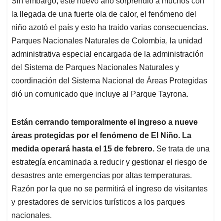
p
o
I
s
Sin embargo, este nuevo año sorprendió a muchos con
p
k
n
la llegada de una fuerte ola de calor, el fenómeno del
niño azotó el país y esto ha traido varias consecuencias.
Parques Nacionales Naturales de Colombia, la unidad
administrativa especial encargada de la administración
del Sistema de Parques Nacionales Naturales y
coordinación del Sistema Nacional de Áreas Protegidas
dió un comunicado que incluye al Parque Tayrona.
Están cerrando temporalmente el ingreso a nueve
áreas protegidas por el fenómeno de El Niño. La
medida operará hasta el 15 de febrero.
Se trata de una
estrategía encaminada a reducir y gestionar el riesgo de
desastres ante emergencias por altas temperaturas.
Razón por la que no se permitirá el ingreso de visitantes
y prestadores de servicios turísticos a los parques
nacionales.