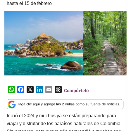
hasta el 15 de febrero
W
F
X
L
E
T
Compártelo
h
a
i
m
h
a
c
n
a
r
t
e
k
i
e
Inició el 2024 y muchos ya se están preparando para
s
b
e
l
a
viajar y disfrutar de los paraísos naturales de Colombia.
A
o
d
d