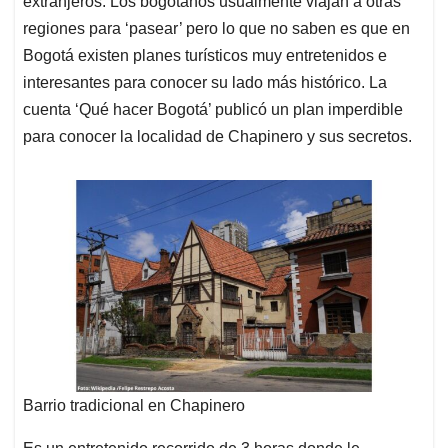
p
o
I
s
extranjeros. Los bogotanos usualmente viajan a otras
p
k
n
regiones para ‘pasear’ pero lo que no saben es que en
Bogotá existen planes turísticos muy entretenidos e
interesantes para conocer su lado más histórico. La
cuenta ‘Qué hacer Bogotá’ publicó un plan imperdible
para conocer la localidad de Chapinero y sus secretos.
Barrio tradicional en Chapinero