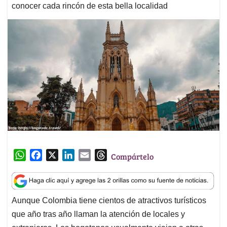
conocer cada rincón de esta bella localidad
W
F
X
L
E
T
Compártelo
h
a
i
m
h
a
c
n
a
r
t
e
k
i
e
Aunque Colombia tiene cientos de atractivos turísticos
s
b
e
l
a
que año tras año llaman la atención de locales y
A
o
d
d