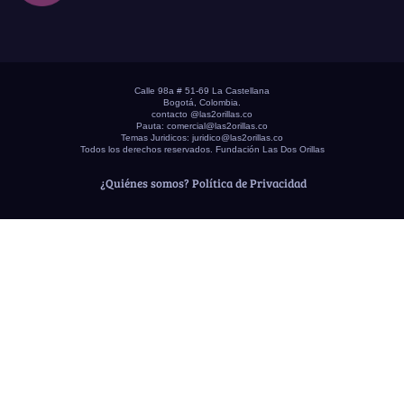
Calle 98a # 51-69 La Castellana
Bogotá, Colombia.
contacto @las2orillas.co
Pauta:
comercial@las2orillas.co
Temas Juridicos:
juridico@las2orillas.co
Todos los derechos reservados. Fundación Las Dos Orillas
¿Quiénes somos?
Política de Privacidad