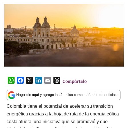
W
F
X
L
E
T
Compártelo
h
a
i
m
h
a
c
n
a
r
t
e
k
i
e
Colombia tiene el potencial de acelerar su transición
s
b
e
l
a
energética gracias a la hoja de ruta de la energía eólica
A
o
d
d
p
o
I
s
costa afuera, una iniciativa que se promovió y que