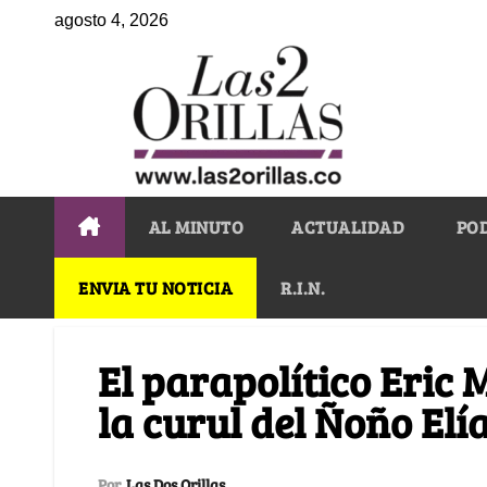
agosto 4, 2026
AL MINUTO
ACTUALIDAD
PO
ENVIA TU NOTICIA
R.I.N.
El parapolítico Eric 
la curul del Ñoño Elí
Por
Las Dos Orillas