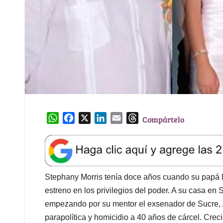
W
F
X
L
E
T
Compártelo
h
a
i
m
h
a
c
n
a
r
t
e
k
i
e
s
b
e
l
a
A
o
d
d
Stephany Morris tenía doce años cuando su papá ll
p
o
I
s
estreno en los privilegios del poder. A su casa en
p
k
n
empezando por su mentor el exsenador de Sucre, 
parapolítica y homicidio a 40 años de cárcel. Crec