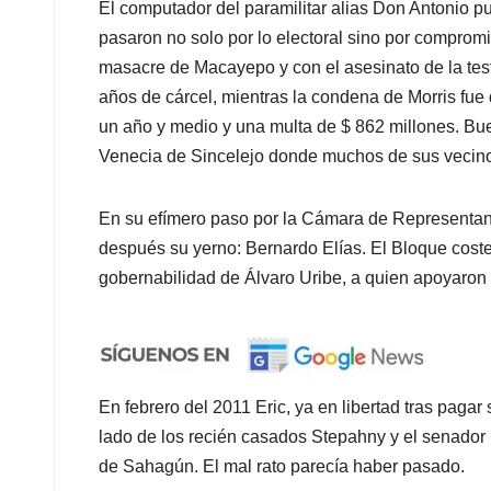
El computador del paramilitar alias Don Antonio p
pasaron no solo por lo electoral sino por comprom
masacre de Macayepo y con el asesinato de la testi
años de cárcel, mientras la condena de Morris fue
un año y medio y una multa de $ 862 millones. Bue
Venecia de Sincelejo donde muchos de sus vecino
En su efímero paso por la Cámara de Representan
después su yerno: Bernardo Elías. El Bloque coste
gobernabilidad de Álvaro Uribe, a quien apoyaron s
En febrero del 2011 Eric, ya en libertad tras paga
lado de los recién casados Stepahny y el senador 
de Sahagún. El mal rato parecía haber pasado.