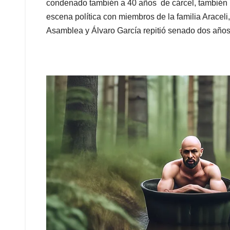
condenado también a 40 años de cárcel, también p
escena política con miembros de la familia Araceli,
Asamblea y Álvaro García repitió senado dos año