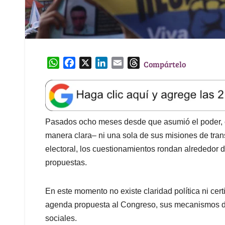
W
F
X
L
E
T
Compártelo
h
a
i
m
h
a
c
n
a
r
t
e
k
i
e
s
b
e
l
a
A
o
d
d
Pasados ocho meses desde que asumió el poder, e
p
o
I
s
manera clara– ni una sola de sus misiones de tran
p
k
n
electoral, los cuestionamientos rondan alrededor 
propuestas.
En este momento no existe claridad política ni cert
agenda propuesta al Congreso, sus mecanismos d
sociales.