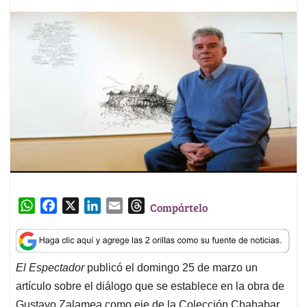
W
F
X
L
E
T
Compártelo
h
a
i
m
h
a
c
n
a
r
t
e
k
i
e
El Espectador
publicó el domingo 25 de marzo un
s
b
e
l
a
artículo sobre el diálogo que se establece en la obra de
A
o
d
d
p
o
I
s
Gustavo Zalamea como eje de la Colección Chahabar.