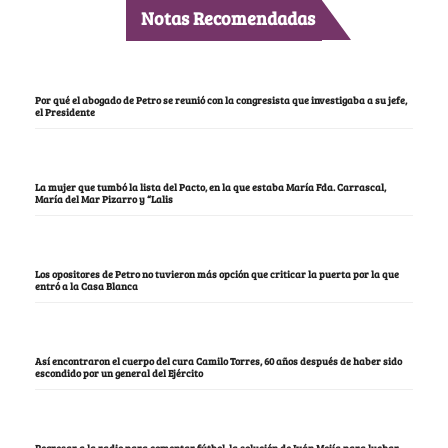
Notas Recomendadas
Por qué el abogado de Petro se reunió con la congresista que investigaba a su jefe,
el Presidente
La mujer que tumbó la lista del Pacto, en la que estaba María Fda. Carrascal,
María del Mar Pizarro y “Lalis
Los opositores de Petro no tuvieron más opción que criticar la puerta por la que
entró a la Casa Blanca
Así encontraron el cuerpo del cura Camilo Torres, 60 años después de haber sido
escondido por un general del Ejército
Regresar a la radio para comentar fútbol, la solución de Iván Mejía para luchar