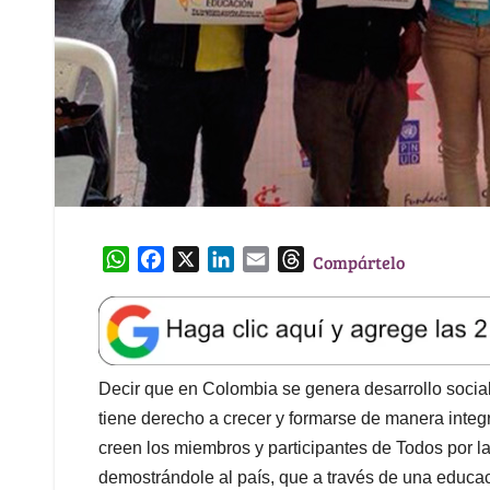
W
F
X
L
E
T
Compártelo
h
a
i
m
h
a
c
n
a
r
t
e
k
i
e
s
b
e
l
a
A
o
d
d
Decir que en Colombia se genera desarrollo socia
p
o
I
s
tiene derecho a crecer y formarse de manera integ
p
k
n
creen los miembros y participantes de Todos por 
demostrándole al país, que a través de una educa