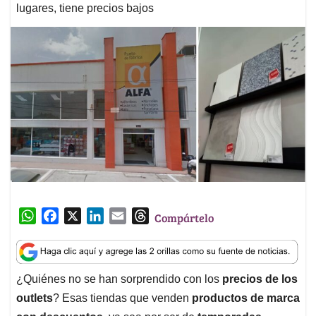
lugares, tiene precios bajos
W
F
X
L
E
T
Compártelo
h
a
i
m
h
a
c
n
a
r
t
e
k
i
e
¿Quiénes no se han sorprendido con los
precios de los
s
b
e
l
a
outlets
? Esas tiendas que venden
productos de marca
A
o
d
d