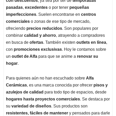
p
o
I
s
con descuentos
, ya sea por ser de
temporadas
p
k
n
pasadas
,
excedentes
o por tener
pequeñas
imperfecciones
. Suelen encontrarse en
centros
comerciales
o zonas de ese tipo de mercado,
ofreciendo
precios reducidos
. Son populares por
combinar
calidad y ahorro
, atrayendo a compradores
en busca de
ofertas
. También existen
outlets en línea
,
con
promociones exclusivas
. Hoy le contamos sobre
un
outlet de Alfa
para que se anime a
renovar su
hogar
.
Para quienes aún no han escuchado sobre
Alfa
Cerámicas
, es una marca conocida por ofrecer
pisos y
azulejos de calidad
para todo tipo de espacios, desde
hogares hasta proyectos comerciales
. Se destaca por
su
variedad de diseños
. Sus productos son
resistentes, fáciles de mantener
y pensados para darle