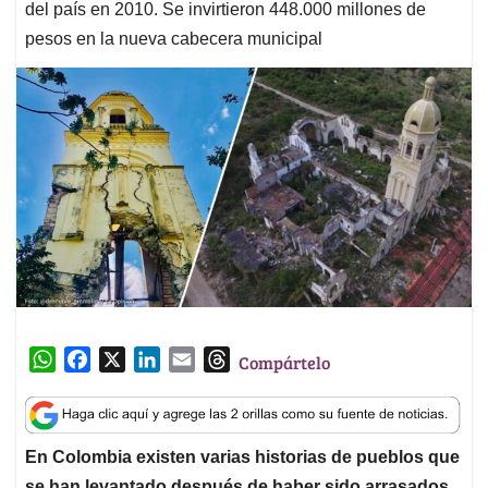
del país en 2010. Se invirtieron 448.000 millones de
pesos en la nueva cabecera municipal
W
F
X
L
E
T
Compártelo
h
a
i
m
h
a
c
n
a
r
t
e
k
i
e
En Colombia existen varias historias de pueblos que
s
b
e
l
a
se han levantado después de haber sido arrasados