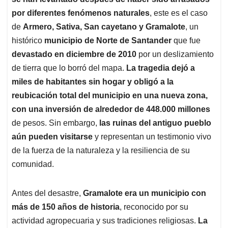
A
o
d
d
p
o
I
s
por diferentes fenómenos naturales
, este es el caso
p
k
n
de
Armero, Sativa, San cayetano y Gramalote
, un
histórico
municipio de Norte de Santander
que fue
devastado en diciembre de 2010
por un deslizamiento
de tierra que lo borró del mapa.
La tragedia dejó a
miles de habitantes sin hogar y obligó a la
reubicación total del municipio en una nueva zona,
con una inversión de alrededor de 448.000 millones
de pesos. Sin embargo,
las ruinas del antiguo pueblo
aún pueden visitarse
y representan un testimonio vivo
de la fuerza de la naturaleza y la resiliencia de su
comunidad.
Antes del desastre,
Gramalote era un municipio con
más de 150 años de historia
, reconocido por su
actividad agropecuaria y sus tradiciones religiosas.
La