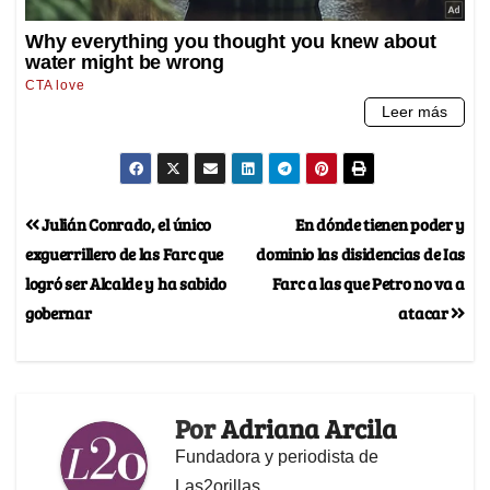
Julián Conrado, el único
En dónde tienen poder y
exguerrillero de las Farc que
dominio las disidencias de Ias
logró ser Alcalde y ha sabido
Farc a las que Petro no va a
gobernar
atacar
Por
Adriana Arcila
Fundadora y periodista de
Las2orillas.