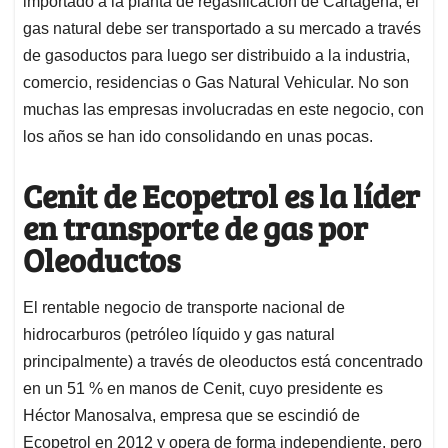
p
o
I
s
importado a la planta de regasificación de Cartagena, el
p
k
n
gas natural debe ser transportado a su mercado a través
de gasoductos para luego ser distribuido a la industria,
comercio, residencias o Gas Natural Vehicular. No son
muchas las empresas involucradas en este negocio, con
los años se han ido consolidando en unas pocas.
Cenit de Ecopetrol es la líder
en transporte de gas por
Oleoductos
El rentable negocio de transporte nacional de
hidrocarburos (petróleo líquido y gas natural
principalmente) a través de oleoductos está concentrado
en un 51 % en manos de Cenit, cuyo presidente es
Héctor Manosalva, empresa que se escindió de
Ecopetrol en 2012 y opera de forma independiente, pero