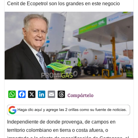
Cenit de Ecopetrol son los grandes en este negocio
W
F
X
L
E
T
Compártelo
h
a
i
m
h
a
c
n
a
r
t
e
k
i
e
Independiente de donde provenga, de campos en
s
b
e
l
a
territorio colombiano en tierra o costa afuera, o
A
o
d
d