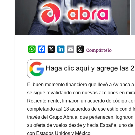
W
F
X
L
E
T
Compártelo
h
a
i
m
h
a
c
n
a
r
t
e
k
i
e
s
b
e
l
a
A
o
d
d
El buen momento financiero que llevó a Avianca a
p
o
I
s
se sigue revalidando con nuevas acciones en miras
p
k
n
Recientemente, firmaron un acuerdo de código com
completando así 18 acuerdos de ese estilo con di
través del Grupo Abra al que pertenecen, lograron
su oferta de vuelos desde y hacia España, uno de 
con Estados Unidos y México.