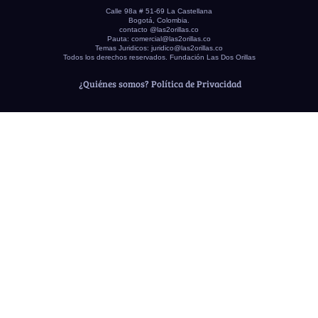
Calle 98a # 51-69 La Castellana
Bogotá, Colombia.
contacto @las2orillas.co
Pauta:
comercial@las2orillas.co
Temas Juridicos:
juridico@las2orillas.co
Todos los derechos reservados. Fundación Las Dos Orillas
¿Quiénes somos?
Política de Privacidad