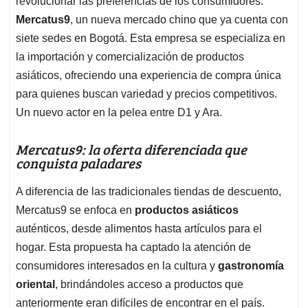
p
o
I
s
revolucionar las preferencias de los consumidores:
p
k
n
Mercatus9
, un nueva mercado chino que ya cuenta con
siete sedes en Bogotá. Esta empresa se especializa en
la importación y comercialización de productos
asiáticos, ofreciendo una experiencia de compra única
para quienes buscan variedad y precios competitivos. ​
Un nuevo actor en la pelea entre D1 y Ara.
Mercatus9: la oferta diferenciada que
conquista paladares
A diferencia de las tradicionales tiendas de descuento,
Mercatus9 se enfoca en
productos asiáticos
auténticos, desde alimentos hasta artículos para el
hogar. Esta propuesta ha captado la atención de
consumidores interesados en la cultura y
gastronomía
oriental
, brindándoles acceso a productos que
anteriormente eran difíciles de encontrar en el país.