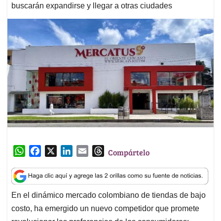
buscarán expandirse y llegar a otras ciudades
W
F
X
L
E
T
Compártelo
h
a
i
m
h
a
c
n
a
r
t
e
k
i
e
En el dinámico mercado colombiano de tiendas de bajo
s
b
e
l
a
costo, ha emergido un nuevo competidor que promete
A
o
d
d