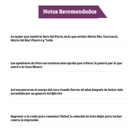
Notas Recomendadas
La mujer que tumbó la lista del Pacto, en la que estaba María Fda. Carrascal,
María del Mar Pizarro y “Lalis
Los opositores de Petro no tuvieron más opción que criticar la puerta por la que
entró a la Casa Blanca
Así encontraron el cuerpo del cura Camilo Torres, 60 años después de haber sido
escondido por un general del Ejército
Regresar a la radio para comentar fútbol, la solución de Iván Mejía para luchar
contra la depresión