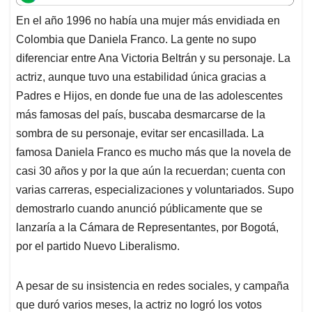
t
e
k
i
e
En el año 1996 no había una mujer más envidiada en
s
b
e
l
a
Colombia que Daniela Franco. La gente no supo
A
o
d
d
p
o
I
s
diferenciar entre Ana Victoria Beltrán y su personaje. La
p
k
n
actriz, aunque tuvo una estabilidad única gracias a
Padres e Hijos, en donde fue una de las adolescentes
más famosas del país, buscaba desmarcarse de la
sombra de su personaje, evitar ser encasillada. La
famosa Daniela Franco es mucho más que la novela de
casi 30 años y por la que aún la recuerdan; cuenta con
varias carreras, especializaciones y voluntariados. Supo
demostrarlo cuando anunció públicamente que se
lanzaría a la Cámara de Representantes, por Bogotá,
por el partido Nuevo Liberalismo.
A pesar de su insistencia en redes sociales, y campaña
que duró varios meses, la actriz no logró los votos