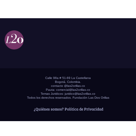
Calle 98a # 51-69 La Castellana
Bogotá, Colombia.
contacto @las2orillas.co
Pauta:
comercial@las2orillas.co
Temas Juridicos:
juridico@las2orillas.co
Todos los derechos reservados. Fundación Las Dos Orillas
¿Quiénes somos?
Política de Privacidad