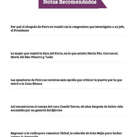
Notas Recomendadas
Por qué el abogado de Petro se reunió con la congresista que investigaba a su jefe,
el Presidente
La mujer que tumbó la lista del Pacto, en la que estaba María Fda. Carrascal,
María del Mar Pizarro y “Lalis
Los opositores de Petro no tuvieron más opción que criticar la puerta por la que
entró a la Casa Blanca
Así encontraron el cuerpo del cura Camilo Torres, 60 años después de haber sido
escondido por un general del Ejército
Regresar a la radio para comentar fútbol, la solución de Iván Mejía para luchar
contra la depresión