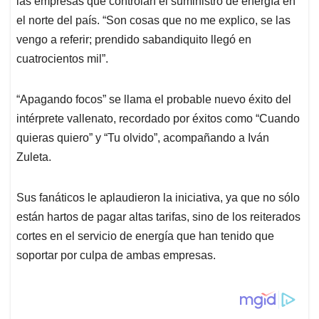
p
o
I
s
las empresas que controlan el suministro de energía en
p
k
n
el norte del país. “Son cosas que no me explico, se las
vengo a referir; prendido sabandiquito llegó en
cuatrocientos mil”.
“Apagando focos” se llama el probable nuevo éxito del
intérprete vallenato, recordado por éxitos como “Cuando
quieras quiero” y “Tu olvido”, acompañando a Iván
Zuleta.
Sus fanáticos le aplaudieron la iniciativa, ya que no sólo
están hartos de pagar altas tarifas, sino de los reiterados
cortes en el servicio de energía que han tenido que
soportar por culpa de ambas empresas.