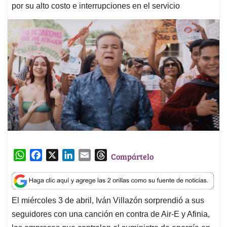
por su alto costo e interrupciones en el servicio
W
F
X
L
E
T
Compártelo
h
a
i
m
h
a
c
n
a
r
t
e
k
i
e
El miércoles 3 de abril, Iván Villazón sorprendió a sus
s
b
e
l
a
seguidores con una canción en contra de Air-E y Afinia,
A
o
d
d