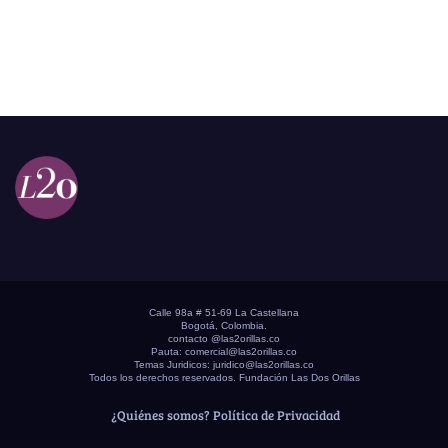
Calle 98a # 51-69 La Castellana
Bogotá, Colombia.
contacto @las2orillas.co
Pauta:
comercial@las2orillas.co
Temas Juridicos:
juridico@las2orillas.co
Todos los derechos reservados. Fundación Las Dos Orillas
¿Quiénes somos?
Política de Privacidad