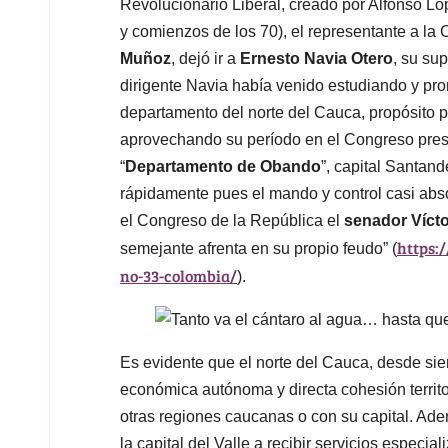
Revolucionario Liberal, creado por Alfonso Ló
y comienzos de los 70), el representante a la
Muñoz
, dejó ir a
Ernesto Navia Otero
, su su
dirigente Navia había venido estudiando y pr
departamento del norte del Cauca, propósito po
aprovechando su período en el Congreso prese
“
Departamento de Obando
”, capital Santand
rápidamente pues el mando y control casi abso
el Congreso de la República el
senador Víct
https:
semejante afrenta en su propio feudo” (
no-33-colombia/
).
Es evidente que el norte del Cauca, desde sie
económica autónoma y directa cohesión territo
otras regiones caucanas o con su capital. Ad
la capital del Valle a recibir servicios espec