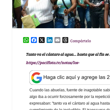
W
F
X
L
E
T
Compártelo
h
a
i
m
h
a
c
n
a
r
Tanto va el cántaro al agua… hasta que al fin s
t
e
k
i
e
https://pacifista.tv/notas/los-
s
b
e
l
a
A
o
d
d
p
o
I
s
p
k
n
Cuando las abuelas, fuente de inagotable sabi
algo iba a ocurrir forzosamente por la repetic
expresaban: “tanto va el cántaro al agua hasta 
cumplimiento de lo ineludible. El transcurso