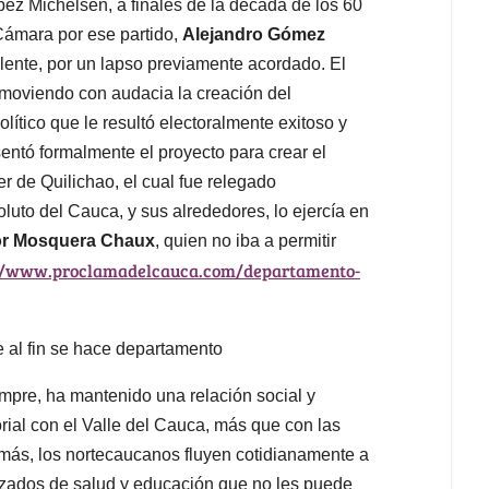
pez Michelsen, a finales de la década de los 60
 Cámara por ese partido,
Alejandro Gómez
plente, por un lapso previamente acordado. El
omoviendo con audacia la creación del
lítico que le resultó electoralmente exitoso y
ntó formalmente el proyecto para crear el
er de Quilichao, el cual fue relegado
luto del Cauca, y sus alrededores, lo ejercía en
or Mosquera Chaux
, quien no iba a permitir
//www.proclamadelcauca.com/departamento-
mpre, ha mantenido una relación social y
rial con el Valle del Cauca, más que con las
emás, los nortecaucanos fluyen cotidianamente a
ializados de salud y educación que no les puede