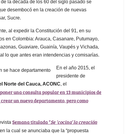
de la década de los 60 del siglo pasado se
que desembocó en la creación de nuevas
sar, Sucre.
e, al expedir la Constitución del 91, en su
ntos en Colombia: Arauca, Casanare, Putumayo,
mazonas, Guaviare, Guainía, Vaupés y Vichada,
ial lo que antes eran intendencias y comisarías.
En el año 2015, el
presidente de
el Norte del Cauca, ACONC
, el
oponer una consulta popular en 13 municipios de
 de crear un nuevo departamento, pero como
Semana titulada “
Se ‘cocina’ la creación
evista
 en la cual se anunciaba que la “propuesta