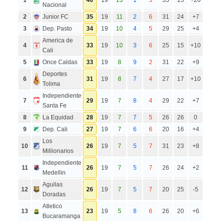
Nacional
2
Junior FC
35
19
11
2
6
31
24
+7
3
Dep. Pasto
34
19
10
4
5
29
25
+4
America de
4
33
19
10
3
6
25
15
+10
Cali
5
Once Caldas
33
19
8
9
2
31
22
+9
Deportes
6
31
19
8
7
4
27
17
+10
Tolima
Independiente
7
29
19
7
8
4
29
22
+7
Santa Fe
8
La Equidad
28
19
7
7
5
26
26
0
9
Dep. Cali
27
19
7
6
6
20
16
+4
Los
10
26
19
7
5
7
31
23
+8
Millionarios
Independiente
11
26
19
7
5
7
26
24
+2
Medellin
Aguilas
12
26
19
7
5
7
20
25
-5
Doradas
Atletico
13
23
19
5
8
6
26
20
+6
Bucaramanga