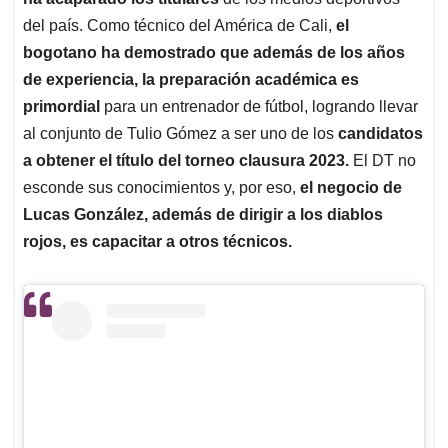
A
o
d
d
p
o
I
s
del país. Como técnico del América de Cali,
el
p
k
n
bogotano ha demostrado que además de los años
de experiencia, la preparación académica es
primordial
para un entrenador de fútbol, logrando llevar
al conjunto de Tulio Gómez a ser uno de los
candidatos
a obtener el título del torneo clausura 2023.
El DT no
esconde sus conocimientos y, por eso,
el negocio de
Lucas González, además de dirigir a los diablos
rojos, es capacitar a otros técnicos.