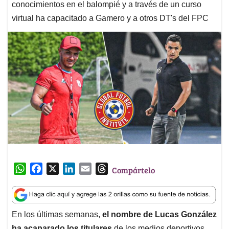
conocimientos en el balompié y a través de un curso
virtual ha capacitado a Gamero y a otros DT's del FPC
W
F
X
L
E
T
Compártelo
h
a
i
m
h
a
c
n
a
r
t
e
k
i
e
En los últimas semanas,
el nombre de Lucas González
s
b
e
l
a
ha acaparado los titulares
de los medios deportivos