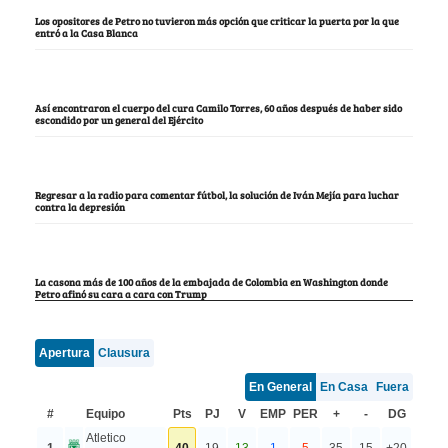
Los opositores de Petro no tuvieron más opción que criticar la puerta por la que
entró a la Casa Blanca
Así encontraron el cuerpo del cura Camilo Torres, 60 años después de haber sido
escondido por un general del Ejército
Regresar a la radio para comentar fútbol, la solución de Iván Mejía para luchar
contra la depresión
La casona más de 100 años de la embajada de Colombia en Washington donde
Petro afinó su cara a cara con Trump
Apertura
Clausura
En General
En Casa
Fuera
#
Equipo
Pts
PJ
V
EMP
PER
+
-
DG
Atletico
1
40
19
13
1
5
35
15
+20