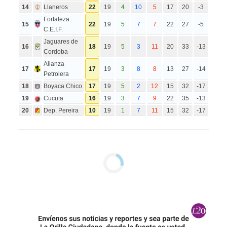
14
Llaneros
22
19
4
10
5
17
20
-3
Fortaleza
15
22
19
5
7
7
22
27
-5
C.E.I.F.
Jaguares de
16
18
19
5
3
11
20
33
-13
Cordoba
Alianza
17
17
19
3
8
8
13
27
-14
Petrolera
18
Boyaca Chico
17
19
5
2
12
15
32
-17
19
Cucuta
16
19
3
7
9
22
35
-13
20
Dep. Pereira
10
19
1
7
11
15
32
-17