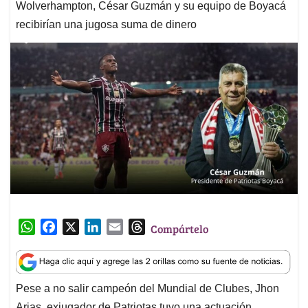
Wolverhampton, César Guzmán y su equipo de Boyacá
recibirían una jugosa suma de dinero
W
F
X
L
E
T
Compártelo
h
a
i
m
h
a
c
n
a
r
t
e
k
i
e
Pese a no salir campeón del Mundial de Clubes, Jhon
s
b
e
l
a
Arias, exjugador de Patriotas tuvo una actuación