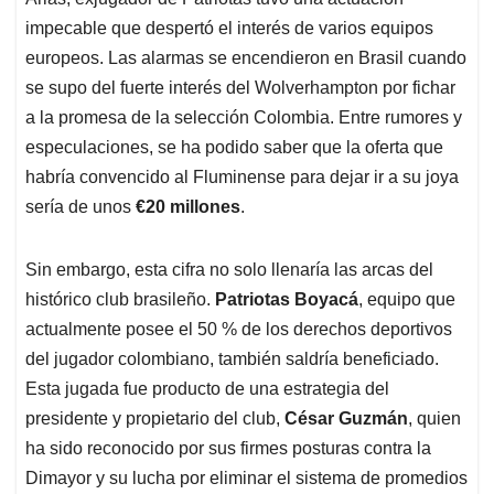
A
o
d
d
p
o
I
s
impecable que despertó el interés de varios equipos
p
k
n
europeos. Las alarmas se encendieron en Brasil cuando
se supo del fuerte interés del Wolverhampton por fichar
a la promesa de la selección Colombia. Entre rumores y
especulaciones, se ha podido saber que la oferta que
habría convencido al Fluminense para dejar ir a su joya
sería de unos
€20 millones
.
Sin embargo, esta cifra no solo llenaría las arcas del
histórico club brasileño.
Patriotas Boyacá
, equipo que
actualmente posee el 50 % de los derechos deportivos
del jugador colombiano, también saldría beneficiado.
Esta jugada fue producto de una estrategia del
presidente y propietario del club,
César Guzmán
, quien
ha sido reconocido por sus firmes posturas contra la
Dimayor y su lucha por eliminar el sistema de promedios