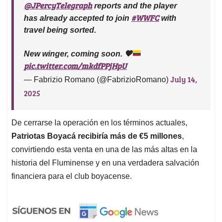
@JPercyTelegraph
reports and the player
#WWFC
has already accepted to join
with
travel being sorted.
New winger, coming soon.
🧡
pic.twitter.com/mkdfPPjHpU
July 14,
— Fabrizio Romano (@FabrizioRomano)
2025
De cerrarse la operación en los términos actuales,
Patriotas Boyacá recibiría más de €5 millones
,
convirtiendo esta venta en una de las más altas en la
historia del Fluminense y en una verdadera salvación
financiera para el club boyacense.