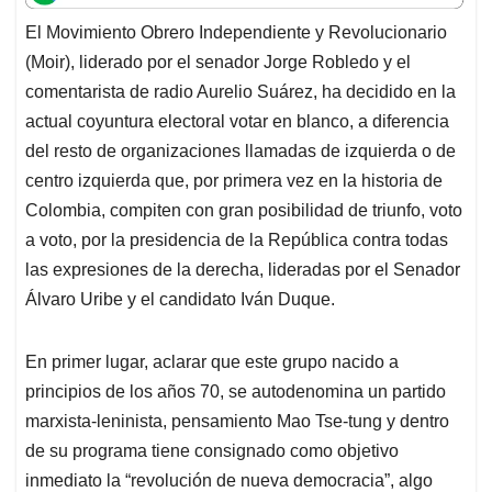
t
e
k
i
e
El Movimiento Obrero Independiente y Revolucionario
s
b
e
l
a
(Moir), liderado por el senador Jorge Robledo y el
A
o
d
d
p
o
I
s
comentarista de radio Aurelio Suárez, ha decidido en la
p
k
n
actual coyuntura electoral votar en blanco, a diferencia
del resto de organizaciones llamadas de izquierda o de
centro izquierda que, por primera vez en la historia de
Colombia, compiten con gran posibilidad de triunfo, voto
a voto, por la presidencia de la República contra todas
las expresiones de la derecha, lideradas por el Senador
Álvaro Uribe y el candidato Iván Duque.
En primer lugar, aclarar que este grupo nacido a
principios de los años 70, se autodenomina un partido
marxista-leninista, pensamiento Mao Tse-tung y dentro
de su programa tiene consignado como objetivo
inmediato la “revolución de nueva democracia”, algo