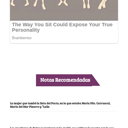
Notas Recomendadas
La mujer que tumbó la lista del Pacto, en la que estaba María Fda. Carrascal,
María del Mar Pizarro y “Lalis
Los opositores de Petro no tuvieron más opción que criticar la puerta por la que