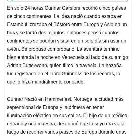
t
e
k
i
e
En solo 24 horas Gunnar Garsfors recorrió cinco países
s
b
e
l
a
de cinco continentes. La idea nació cuando estaba en
A
o
d
d
p
o
I
s
Estambul, cruzaba el Bósforo entre Europa y Asia en un
p
k
n
bus y se tardó dos minutos, entonces pensó cuántos
continentes se podrían visitar en un solo día sin usar un
avión. Se propuso comprobarlo. La aventura terminó
bien entrada la noche en Venezuela al lado de su amigo
Adrian Butterworth, quien filmó la travesía. La hazaña
fue registrada en el Libro Guinness de los records, lo
que lo hizo mundialmente conocido.
Gunnar Nació en Hammerfest, Noruega la ciudad más
septentrional de Europa y la primera en tener
iluminación eléctrica en sus calles. El hijo de un médico
retirado y una maestra, descubrió que lo suyo era viajar
luego de recorrer varios países de Europa durante unas