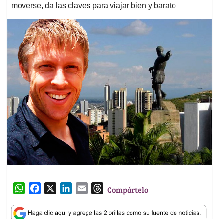
moverse, da las claves para viajar bien y barato
W
F
X
L
E
T
Compártelo
h
a
i
m
h
a
c
n
a
r