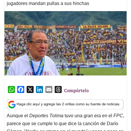
jugadores mandan pullas a sus hinchas
W
F
X
L
E
T
Compártelo
h
a
i
m
h
a
c
n
a
r
t
e
k
i
e
Aunque el
Deportes Tolima
tuvo una gran era en el
FPC
,
s
b
e
l
a
parece que se cumple lo que dice la canción de Darío
A
o
d
d