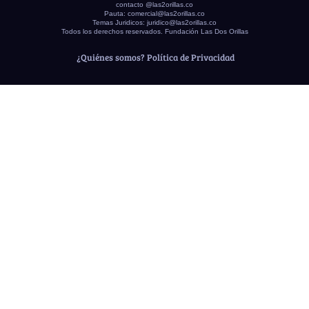
contacto @las2orillas.co
Pauta:
comercial@las2orillas.co
Temas Juridicos:
juridico@las2orillas.co
Todos los derechos reservados. Fundación Las Dos Orillas
¿Quiénes somos?
Política de Privacidad