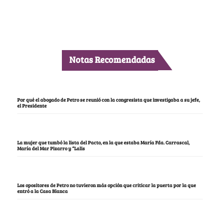
Notas Recomendadas
Por qué el abogado de Petro se reunió con la congresista que investigaba a su jefe,
el Presidente
La mujer que tumbó la lista del Pacto, en la que estaba María Fda. Carrascal,
María del Mar Pizarro y “Lalis
Los opositores de Petro no tuvieron más opción que criticar la puerta por la que
entró a la Casa Blanca