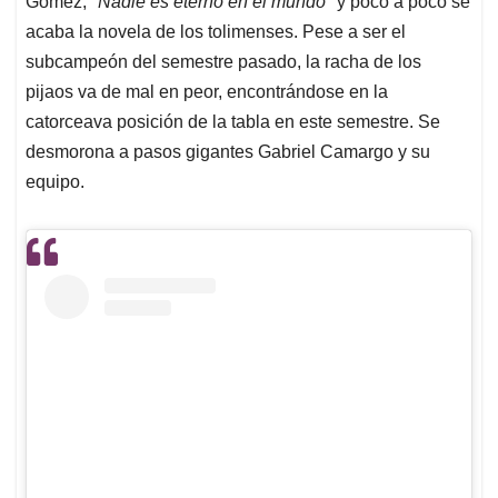
p
o
I
s
Gómez, "
Nadie es eterno en el mundo"
y poco a poco se
p
k
n
acaba la novela de los tolimenses. Pese a ser el
subcampeón del semestre pasado, la racha de los
pijaos va de mal en peor, encontrándose en la
catorceava posición de la tabla en este semestre. Se
desmorona a pasos gigantes Gabriel Camargo y su
equipo.