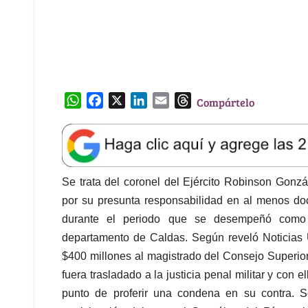
a
c
n
a
r
t
e
k
i
e
s
b
e
l
a
A
o
d
d
Se trata del coronel del Ejército Robinson Gonz
p
o
I
s
por su presunta responsabilidad en al menos d
p
k
n
durante el periodo que se desempeñó como
departamento de Caldas. Según reveló Noticias 
$400 millones al magistrado del Consejo Superior
fuera trasladado a la justicia penal militar y con e
punto de proferir una condena en su contra. S
participación del coronel González del Río en 
Gregorio Galvis, Adrián Vélez, Guillermo Iván 
Jorge Luis García, Luis Ferney García, Juan Fr
Andrés Moreno Marín, Janio César Sepúlveda y Fr
tiene el ente investigador, afirma que desde l
batallón, proliferaron las ejecuciones de civiles
punto de convertirse en una practica generalizada.