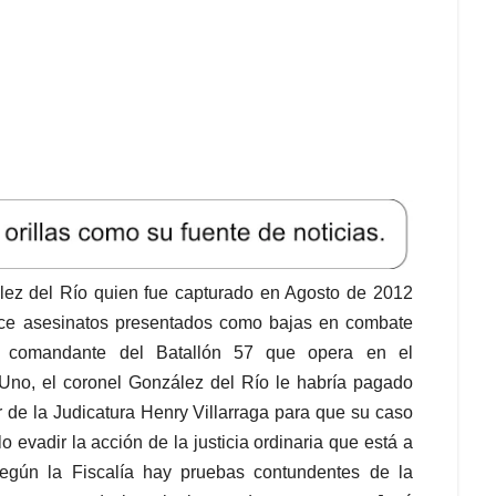
ález del Río quien fue capturado en Agosto de 2012
oce asesinatos presentados como bajas en combate
 comandante del Batallón 57
que opera en el
Uno, el coronel González del Río le habría pagado
 de la Judicatura Henry Villarraga para que su caso
llo evadir la acción de la justicia ordinaria que está a
egún la Fiscalía hay pruebas contundentes de la
las muertes de las siguientes doce personas: José
Mejía, John Fredy Espinosa, Julián Andrés Torres,
ancisco Franco, John Jairo Muñoz Blandón, Javier
andiney Martínez Quiroga. Uno de los testigos que
a llegada de González del Río al comando de este
 presentados como guerrilleros muertos en combate, al