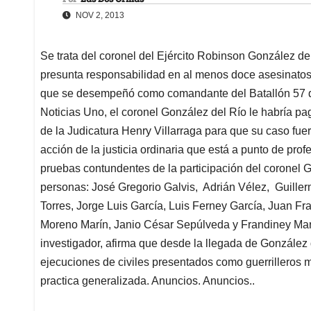
NOV 2, 2013
Se trata del coronel del Ejército Robinson González d
presunta responsabilidad en al menos doce asesinato
que se desempeñó como comandante del Batallón 57 q
Noticias Uno, el coronel González del Río le habría p
de la Judicatura Henry Villarraga para que su caso fuera 
acción de la justicia ordinaria que está a punto de pro
pruebas contundentes de la participación del coronel 
personas: José Gregorio Galvis, Adrián Vélez, Guiller
Torres, Jorge Luis García, Luis Ferney García, Juan F
Moreno Marín, Janio César Sepúlveda y Frandiney Martí
investigador, afirma que desde la llegada de González d
ejecuciones de civiles presentados como guerrilleros 
practica generalizada. Anuncios. Anuncios..