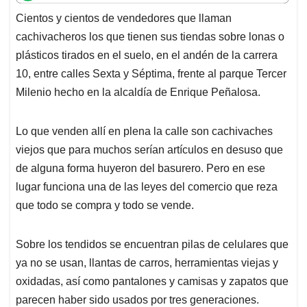
t
e
k
i
e
Cientos y cientos de vendedores que llaman
s
b
e
l
a
cachivacheros los que tienen sus tiendas sobre lonas o
A
o
d
d
p
o
I
s
plásticos tirados en el suelo, en el andén de la carrera
p
k
n
10, entre calles Sexta y Séptima, frente al parque Tercer
Milenio hecho en la alcaldía de Enrique Peñalosa.
Lo que venden allí en plena la calle son cachivaches
viejos que para muchos serían artículos en desuso que
de alguna forma huyeron del basurero. Pero en ese
lugar funciona una de las leyes del comercio que reza
que todo se compra y todo se vende.
Sobre los tendidos se encuentran pilas de celulares que
ya no se usan, llantas de carros, herramientas viejas y
oxidadas, así como pantalones y camisas y zapatos que
parecen haber sido usados por tres generaciones.