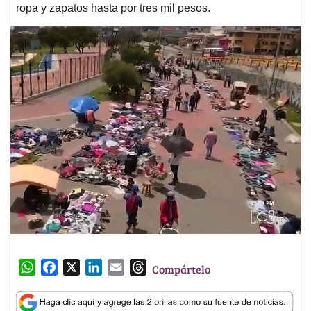
ropa y zapatos hasta por tres mil pesos.
W
F
X
L
E
T
Compártelo
h
a
i
m
h
a
c
n
a
r