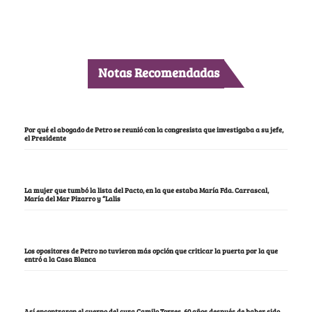
Notas Recomendadas
Por qué el abogado de Petro se reunió con la congresista que investigaba a su jefe,
el Presidente
La mujer que tumbó la lista del Pacto, en la que estaba María Fda. Carrascal,
María del Mar Pizarro y “Lalis
Los opositores de Petro no tuvieron más opción que criticar la puerta por la que
entró a la Casa Blanca
Así encontraron el cuerpo del cura Camilo Torres, 60 años después de haber sido