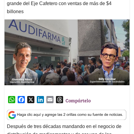
grande del Eje Cafetero con ventas de más de $4
billones
W
F
X
L
E
T
Compártelo
h
a
i
m
h
a
c
n
a
r
t
e
k
i
e
Después de tres décadas mandando en el negocio de
s
b
e
l
a