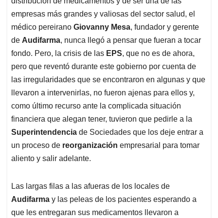
distribución de medicamentos y de ser una de las
A
o
d
d
p
o
I
s
empresas más grandes y valiosas del sector salud, el
p
k
n
médico pereirano
Giovanny Mesa
, fundador y gerente
de
Audifarma
, nunca llegó a pensar que fueran a tocar
fondo. Pero, la crisis de las
EPS
, que no es de ahora,
pero que reventó durante este gobierno por cuenta de
las irregularidades que se encontraron en algunas y que
llevaron a intervenirlas, no fueron ajenas para ellos y,
como último recurso ante la complicada situación
financiera que alegan tener, tuvieron que pedirle a la
Superintendencia
de Sociedades que los deje entrar a
un proceso de
reorganización
empresarial para tomar
aliento y salir adelante.
Las largas filas a las afueras de los locales de
Audifarma
y las peleas de los pacientes esperando a
que les entregaran sus medicamentos llevaron a