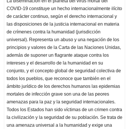
La diseminación en el planeta del virus mortal del
s
b
e
l
a
COVID-19 constituye un hecho internacionalmente ilícito
A
o
d
d
p
o
I
s
de carácter continuo, según el derecho internacional y
p
k
n
las disposiciones de la justicia internacional en materia
de crímenes contra la humanidad (jurisdicción
universal). Representa un abuso y una negación de los
principios y valores de la Carta de las Naciones Unidas,
además de suponer un flagrante ataque contra los
intereses y el desarrollo de la humanidad en su
conjunto, y el concepto global de seguridad colectiva de
todos los pueblos, que reconoce que también en el
ámbito jurídico de los derechos humanos las epidemias
mortales de infección grave son una de las peores
amenazas para la paz y la seguridad internacionales.
Todos los Estados han sido víctimas de un crimen contra
la civilización y la seguridad de su población. Se trata de
una amenaza universal a la humanidad y exige una