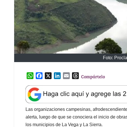
Foto: Procl
W
F
X
L
E
T
Compártelo
h
a
i
m
h
a
c
n
a
r
t
e
k
i
e
s
b
e
l
a
A
o
d
d
Las organizaciones campesinas, afrodescendientes
p
o
I
s
alerta, luego de que se conociera el inicio de obra
p
k
n
los municipios de La Vega y La Sierra.