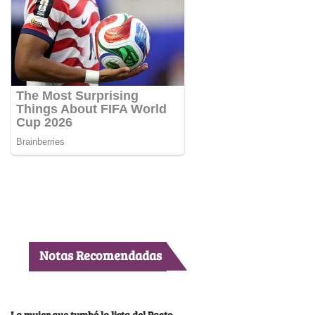
Notas Recomendadas
La mujer que tumbó la lista del Pacto,