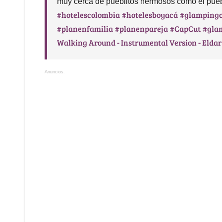
muy cerca de pueblitos hermosos como el pue
#hotelescolombia
#hotelesboyacá
#glamping
#planenfamilia
#planenpareja
#CapCut
#gla
Walking Around - Instrumental Version - Elda
Anuncios.