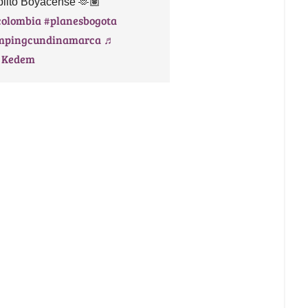
blito Boyacense 🫶🏽
colombia
#planesbogota
mpingcundinamarca
♬
r Kedem