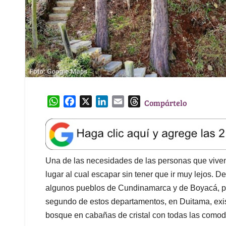
W
F
X
L
E
T
Compártelo
h
a
i
m
h
a
c
n
a
r
t
e
k
i
e
s
b
e
l
a
A
o
d
d
Una de las necesidades de las personas que viven
p
o
I
s
lugar al cual escapar sin tener que ir muy lejos. D
p
k
n
algunos pueblos de Cundinamarca y de Boyacá, pue
segundo de estos departamentos, en Duitama, exis
bosque en cabañas de cristal con todas las comod