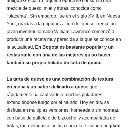
p
o
I
s
antigua Grecia. En aquella época se consumía una
p
k
n
mezcla de queso, miel y frutas, conocida como
"placenta". Sin embargo, fue en el siglo XVIII, en Nueva
York, gracias a la popularización del queso crema, un
joven inventor llamado William Lawrence comenzó a
producir una receta muy parecida a la que se conoce en
la actualidad.
En Bogotá es bastante popular y un
restaurante con una de las mejores quiso hacer
también su propio helado de tarta de queso.
La tarta de queso es una combinación de textura
cremosa y un sabor delicado a ques
o que
rápidamente ha cautivado a muchos paladares,
extendiéndose luego por el mundo. Hoy en día, se
disfruta en múltiples versiones: horneada o sin hornear,
con base de galleta o de bizcocho, y acompañada de
frutas, mermeladas o incluso chocolate, siendo un
plato