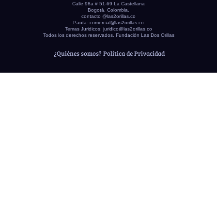
Calle 98a # 51-69 La Castellana
Bogotá, Colombia.
contacto @las2orillas.co
Pauta:
comercial@las2orillas.co
Temas Juridicos:
juridico@las2orillas.co
Todos los derechos reservados. Fundación Las Dos Orillas
¿Quiénes somos?
Política de Privacidad