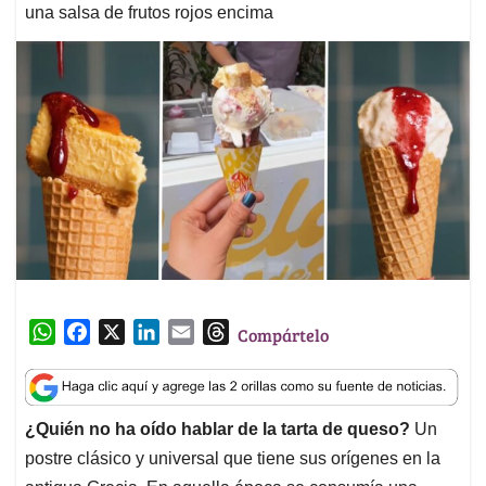
una salsa de frutos rojos encima
W
F
X
L
E
T
Compártelo
h
a
i
m
h
a
c
n
a
r
t
e
k
i
e
¿Quién no ha oído hablar de la tarta de queso?
Un
s
b
e
l
a
postre clásico y universal que tiene sus orígenes en la
A
o
d
d