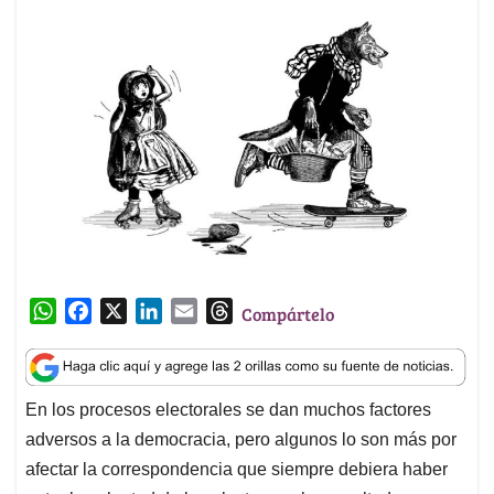
W
F
X
L
E
T
Compártelo
h
a
i
m
h
a
c
n
a
r
t
e
k
i
e
En los procesos electorales se dan muchos factores
s
b
e
l
a
adversos a la democracia, pero algunos lo son más por
A
o
d
d
p
o
I
s
afectar la correspondencia que siempre debiera haber