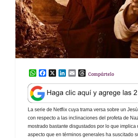
W
F
X
L
E
T
Compártelo
h
a
i
m
h
a
c
n
a
r
t
e
k
i
e
s
b
e
l
a
A
o
d
d
La serie de Netflix cuya trama versa sobre un Je
p
o
I
s
con respecto a las inclinaciones del profeta de N
p
k
n
mostrado bastante disgustados por lo que implica 
aspecto que en términos generales ha suscitado s