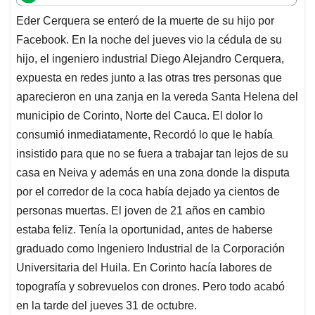
t
e
k
i
e
Eder Cerquera se enteró de la muerte de su hijo por
s
b
e
l
a
Facebook. En la noche del jueves vio la cédula de su
A
o
d
d
p
o
I
s
hijo, el ingeniero industrial Diego Alejandro Cerquera,
p
k
n
expuesta en redes junto a las otras tres personas que
aparecieron en una zanja en la vereda Santa Helena del
municipio de Corinto, Norte del Cauca. El dolor lo
consumió inmediatamente, Recordó lo que le había
insistido para que no se fuera a trabajar tan lejos de su
casa en Neiva y además en una zona donde la disputa
por el corredor de la coca había dejado ya cientos de
personas muertas. El joven de 21 años en cambio
estaba feliz. Tenía la oportunidad, antes de haberse
graduado como Ingeniero Industrial de la Corporación
Universitaria del Huila. En Corinto hacía labores de
topografía y sobrevuelos con drones. Pero todo acabó
en la tarde del jueves 31 de octubre.