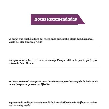
Notas Recomendadas
La mujer que tumbó la lista del Pacto, en la que estaba María Fda. Carrascal,
María del Mar Pizarro y “Lalis
Los opositores de Petro no tuvieron más opción que criticar la puerta por la que
entró a la Casa Blanca
Así encontraron el cuerpo del cura Camilo Torres, 60 años después de haber sido
escondido por un general del Ejército
Regresar a la radio para comentar fútbol, la solución de Iván Mejía para luchar
contra la depresión