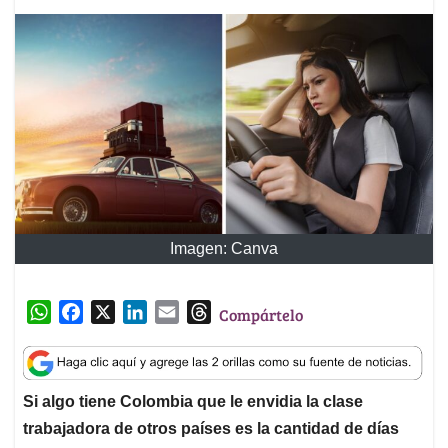
Imagen: Canva
W
F
X
L
E
T
Compártelo
h
a
i
m
h
a
c
n
a
r
t
e
k
i
e
Si algo tiene Colombia que le envidia la clase
s
b
e
l
a
trabajadora de otros países es la cantidad de días
A
o
d
d