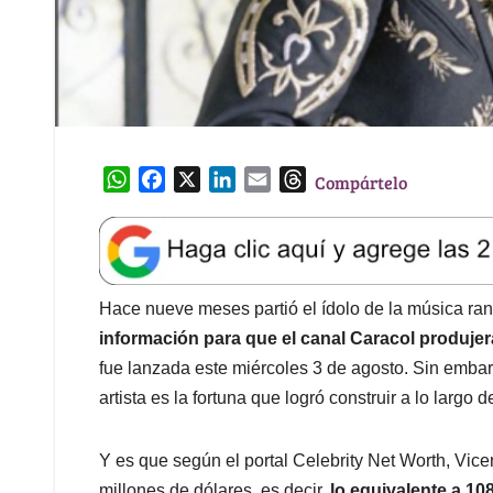
W
F
X
L
E
T
Compártelo
h
a
i
m
h
a
c
n
a
r
t
e
k
i
e
s
b
e
l
a
A
o
d
d
Hace nueve meses partió el ídolo de la música ra
p
o
I
s
información para que el canal Caracol produjer
p
k
n
fue lanzada este miércoles 3 de agosto. Sin embar
artista es la fortuna que logró construir a lo largo d
Y es que según el portal Celebrity Net Worth, Vic
millones de dólares, es decir,
lo equivalente a 10