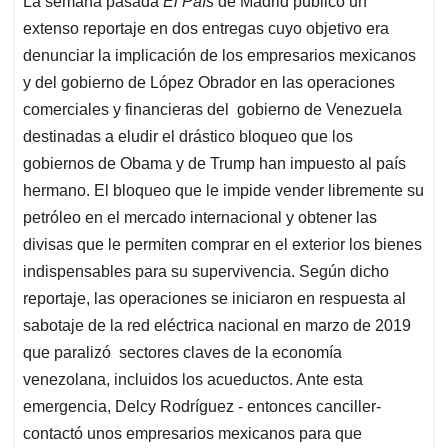
La semana pasada
El País
de Madrid publicó un
s
b
e
l
a
extenso reportaje en dos entregas cuyo objetivo era
A
o
d
d
p
o
I
s
denunciar la implicación de los empresarios mexicanos
p
k
n
y del gobierno de López Obrador en las operaciones
comerciales y financieras del gobierno de Venezuela
destinadas a eludir el drástico bloqueo que los
gobiernos de Obama y de Trump han impuesto al país
hermano. El bloqueo que le impide vender libremente su
petróleo en el mercado internacional y obtener las
divisas que le permiten comprar en el exterior los bienes
indispensables para su supervivencia. Según dicho
reportaje, las operaciones se iniciaron en respuesta al
sabotaje de la red eléctrica nacional en marzo de 2019
que paralizó sectores claves de la economía
venezolana, incluidos los acueductos. Ante esta
emergencia, Delcy Rodríguez - entonces canciller-
contactó unos empresarios mexicanos para que