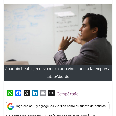
Joaquín Leal, ejecutivo mexicano vinculado a la empresa
LibreAbordo
W
F
X
L
E
T
Compártelo
h
a
i
m
h
a
c
n
a
r
t
e
k
i
e