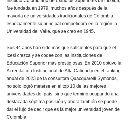
Instituto Colombiano de Estudios Superiores de Incolda,
A
o
d
d
p
o
I
s
fue fundada en 1979, muchos años después de la
p
k
n
mayoría de universidades tradicionales de Colombia,
especialmente su principal competidora en la región la
Universidad del Valle, que se creó en 1945.
Sus 44 años han sido más que suficientes para que el
Icesi crezca y se codee con las Instituciones de
Educación Superior más prestigiosas. En 2010 obtuvo la
Acreditación Institucional de Alta Calidad y en el ranking
anual de 2023 de la consultora Quacquarelli Symonds,
no solo logró meterse en el top 10 de las mejores
universidades del país, sino que terminó ocupando una
destacada séptima posición y ahora también se puede
dar el lujo de decir que es la mejor universidad joven de
Colombia.