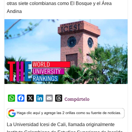
otras siete colombianas como El Bosque y el Área
Andina
W
F
X
L
E
T
Compártelo
h
a
i
m
h
a
c
n
a
r
t
e
k
i
e
La Universidad Icesi de Cali, llamada originalmente
s
b
e
l
a