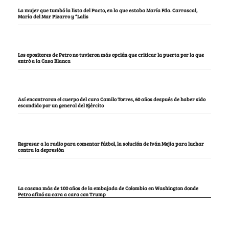
La mujer que tumbó la lista del Pacto, en la que estaba María Fda. Carrascal,
María del Mar Pizarro y “Lalis
Los opositores de Petro no tuvieron más opción que criticar la puerta por la que
entró a la Casa Blanca
Así encontraron el cuerpo del cura Camilo Torres, 60 años después de haber sido
escondido por un general del Ejército
Regresar a la radio para comentar fútbol, la solución de Iván Mejía para luchar
contra la depresión
La casona más de 100 años de la embajada de Colombia en Washington donde
Petro afinó su cara a cara con Trump