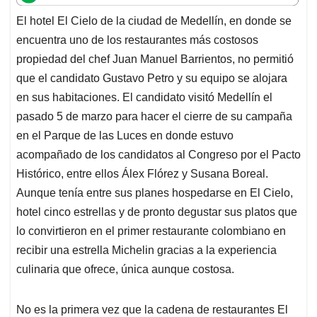
t
e
k
i
e
El hotel El Cielo de la ciudad de Medellín, en donde se
s
b
e
l
a
encuentra uno de los restaurantes más costosos
A
o
d
d
p
o
I
s
propiedad del chef Juan Manuel Barrientos, no permitió
p
k
n
que el candidato Gustavo Petro y su equipo se alojara
en sus habitaciones. El candidato visitó Medellín el
pasado 5 de marzo para hacer el cierre de su campaña
en el Parque de las Luces en donde estuvo
acompañado de los candidatos al Congreso por el Pacto
Histórico, entre ellos Álex Flórez y Susana Boreal.
Aunque tenía entre sus planes hospedarse en El Cielo,
hotel cinco estrellas y de pronto degustar sus platos que
lo convirtieron en el primer restaurante colombiano en
recibir una estrella Michelin gracias a la experiencia
culinaria que ofrece, única aunque costosa.
No es la primera vez que la cadena de restaurantes El