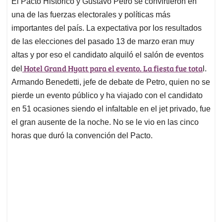
El Pacto Histórico y Gustavo Petro se convirtieron en
s
b
e
l
a
una de las fuerzas electorales y políticas más
A
o
d
d
p
o
I
s
importantes del país. La expectativa por los resultados
p
k
n
de las elecciones del pasado 13 de marzo eran muy
altas y por eso el candidato alquiló el salón de eventos
Hotel Grand Hyatt para el evento. La fiesta fue tota
del
l.
Armando Benedetti, jefe de debate de Petro, quien no se
pierde un evento público y ha viajado con el candidato
en 51 ocasiones siendo el infaltable en el jet privado, fue
el gran ausente de la noche. No se le vio en las cinco
horas que duró la convención del Pacto.