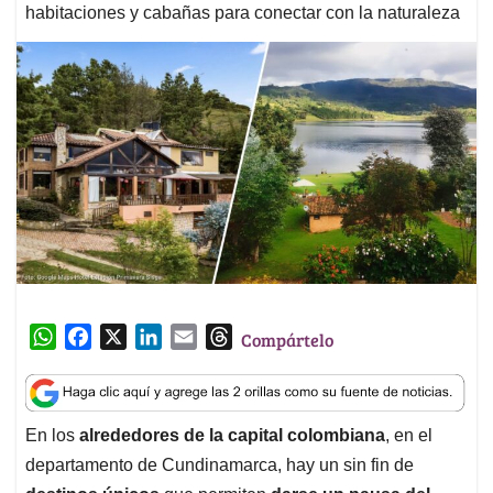
habitaciones y cabañas para conectar con la naturaleza
W
F
X
L
E
T
Compártelo
h
a
i
m
h
a
c
n
a
r
t
e
k
i
e
En los
alrededores de la capital colombiana
, en el
s
b
e
l
a
departamento de Cundinamarca, hay un sin fin de
A
o
d
d