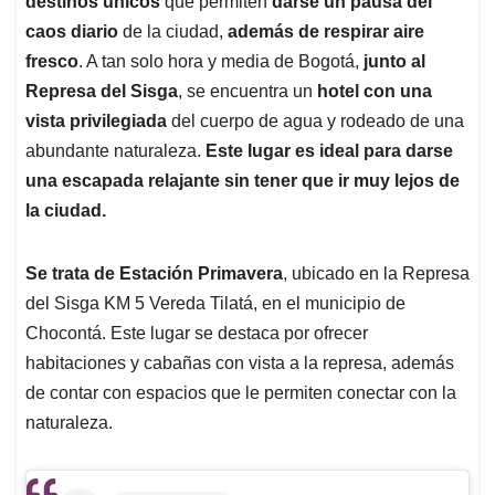
p
o
I
s
destinos únicos
que permiten
darse un pausa del
p
k
n
caos diario
de la ciudad,
además de respirar aire
fresco
. A tan solo hora y media de Bogotá,
junto al
Represa del Sisga
, se encuentra un
hotel con una
vista privilegiada
del cuerpo de agua y rodeado de una
abundante naturaleza.
Este lugar es ideal para darse
una escapada relajante sin tener que ir muy lejos de
la ciudad.
Se trata de Estación Primavera
, ubicado en la Represa
del Sisga KM 5 Vereda Tilatá, en el municipio de
Chocontá. Este lugar se destaca por ofrecer
habitaciones y cabañas con vista a la represa, además
de contar con espacios que le permiten conectar con la
naturaleza.