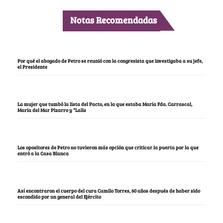
Notas Recomendadas
Por qué el abogado de Petro se reunió con la congresista que investigaba a su jefe,
el Presidente
La mujer que tumbó la lista del Pacto, en la que estaba María Fda. Carrascal,
María del Mar Pizarro y “Lalis
Los opositores de Petro no tuvieron más opción que criticar la puerta por la que
entró a la Casa Blanca
Así encontraron el cuerpo del cura Camilo Torres, 60 años después de haber sido
escondido por un general del Ejército