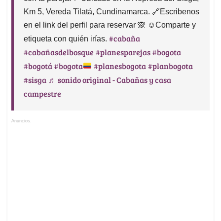
Km 5, Vereda Tilatá, Cundinamarca. 🔗Escribenos
en el link del perfil para reservar 🙊 ☺️Comparte y
#cabaña
etiqueta con quién irías.
#cabañasdelbosque
#planesparejas
#bogota
#bogotá
#bogota
#planesbogota
#planbogota
#sisga
♬ sonido original - Cabañas y casa
campestre
Anuncios.