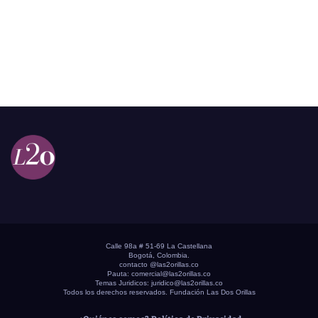
Calle 98a # 51-69 La Castellana
Bogotá, Colombia.
contacto @las2orillas.co
Pauta:
comercial@las2orillas.co
Temas Juridicos:
juridico@las2orillas.co
Todos los derechos reservados. Fundación Las Dos Orillas