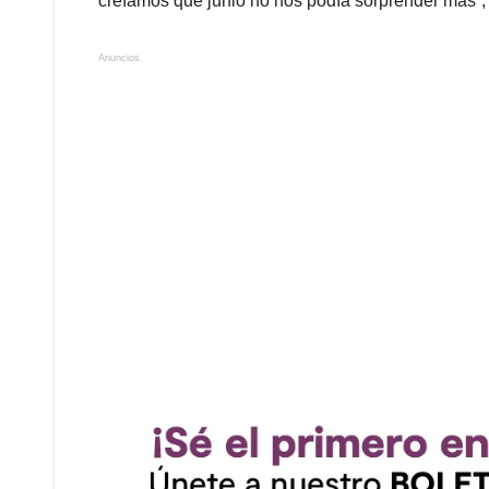
creíamos que junio no nos podía sorprender más”,
Anuncios.