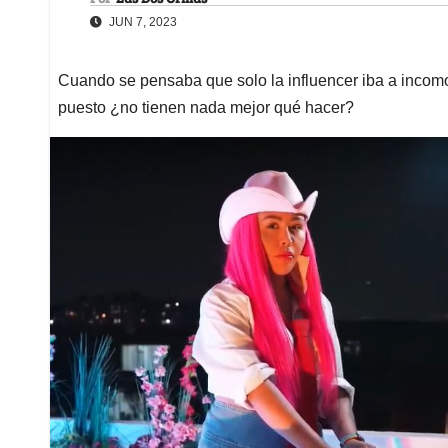
JUN 7, 2023
Cuando se pensaba que solo la influencer iba a incomo
puesto ¿no tienen nada mejor qué hacer?