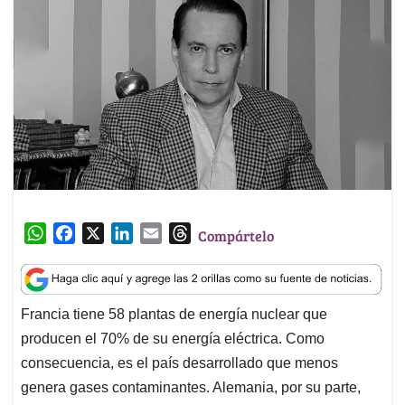
W
F
X
L
E
T
Compártelo
h
a
i
m
h
a
c
n
a
r
t
e
k
i
e
Francia tiene 58 plantas de energía nuclear que
s
b
e
l
a
producen el 70% de su energía eléctrica. Como
A
o
d
d
p
o
I
s
consecuencia, es el país desarrollado que menos
p
k
n
genera gases contaminantes. Alemania, por su parte,