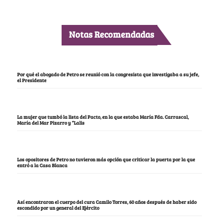
Notas Recomendadas
Por qué el abogado de Petro se reunió con la congresista que investigaba a su jefe,
el Presidente
La mujer que tumbó la lista del Pacto, en la que estaba María Fda. Carrascal,
María del Mar Pizarro y “Lalis
Los opositores de Petro no tuvieron más opción que criticar la puerta por la que
entró a la Casa Blanca
Así encontraron el cuerpo del cura Camilo Torres, 60 años después de haber sido
escondido por un general del Ejército