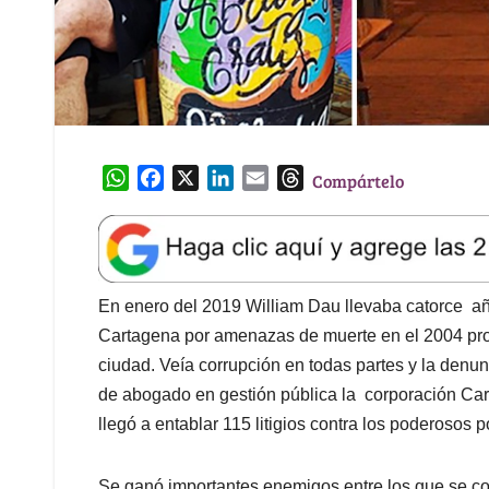
W
F
X
L
E
T
Compártelo
h
a
i
m
h
a
c
n
a
r
t
e
k
i
e
s
b
e
l
a
A
o
d
d
En enero del 2019 William Dau llevaba catorce añ
p
o
I
s
Cartagena por amenazas de muerte en el 2004 produ
p
k
n
ciudad. Veía corrupción en todas partes y la den
de abogado en gestión pública la corporación Car
llegó a entablar 115 litigios contra los poderosos po
Se ganó importantes enemigos entre los que se c