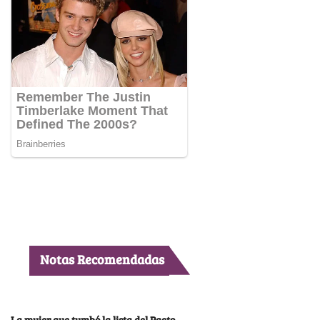
Notas Recomendadas
La mujer que tumbó la lista del Pacto,