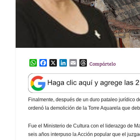
W
F
X
L
E
T
Compártelo
h
a
i
m
h
a
c
n
a
r
t
e
k
i
e
s
b
e
l
a
A
o
d
d
Finalmente, después de un duro pataleo jurídico de
p
o
I
s
ordenó la demolición de la Torre Aquarela que d
p
k
n
Fue el Ministerio de Cultura con el liderazgo de 
seis años interpuso la Acción popular que el juzga