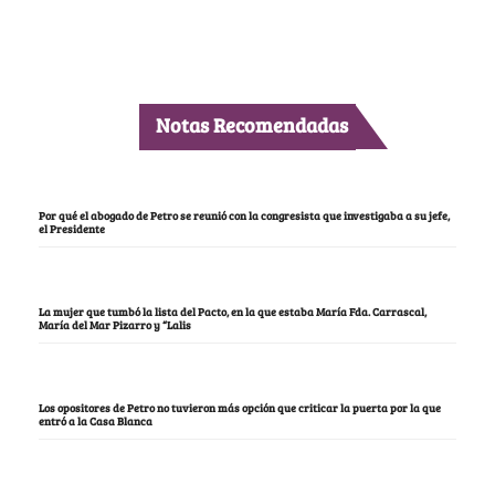
Notas Recomendadas
Por qué el abogado de Petro se reunió con la congresista que investigaba a su jefe,
el Presidente
La mujer que tumbó la lista del Pacto, en la que estaba María Fda. Carrascal,
María del Mar Pizarro y “Lalis
Los opositores de Petro no tuvieron más opción que criticar la puerta por la que
entró a la Casa Blanca