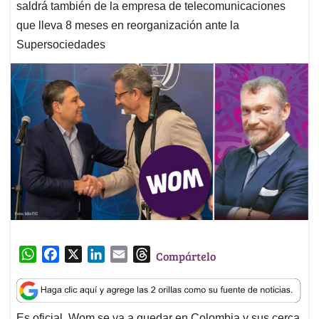
saldrá también de la empresa de telecomunicaciones
que lleva 8 meses en reorganización ante la
Supersociedades
W
F
X
L
E
T
Compártelo
h
a
i
m
h
a
c
n
a
r
t
e
k
i
e
Es oficial, Wom se va a quedar en Colombia y sus cerca