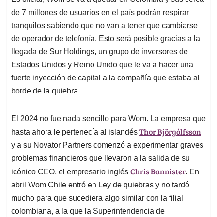
s
b
e
l
a
de 7 millones de usuarios en el país podrán respirar
A
o
d
d
p
o
I
s
tranquilos sabiendo que no van a tener que cambiarse
p
k
n
de operador de telefonía. Esto será posible gracias a la
llegada de Sur Holdings, un grupo de inversores de
Estados Unidos y Reino Unido que le va a hacer una
fuerte inyección de capital a la compañía que estaba al
borde de la quiebra.
El 2024 no fue nada sencillo para Wom. La empresa que
Thor Björgólfsson
hasta ahora le pertenecía al islandés
y a su Novator Partners comenzó a experimentar graves
problemas financieros que llevaron a la salida de su
Chris Bannister
icónico CEO, el empresario inglés
. En
abril Wom Chile entró en Ley de quiebras y no tardó
mucho para que sucediera algo similar con la filial
colombiana, a la que la Superintendencia de