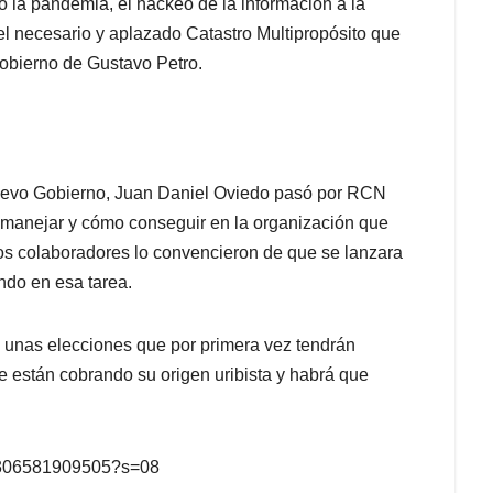
o la pandemia, el hackeo de la información a la
 el necesario y aplazado Catastro Multipropósito que
 gobierno de Gustavo Petro.
 nuevo Gobierno, Juan Daniel Oviedo pasó por RCN
 manejar y cómo conseguir en la organización que
os colaboradores lo convencieron de que se lanzara
ndo en esa tarea.
 unas elecciones que por primera vez tendrán
 están cobrando su origen uribista y habrá que
857306581909505?s=08