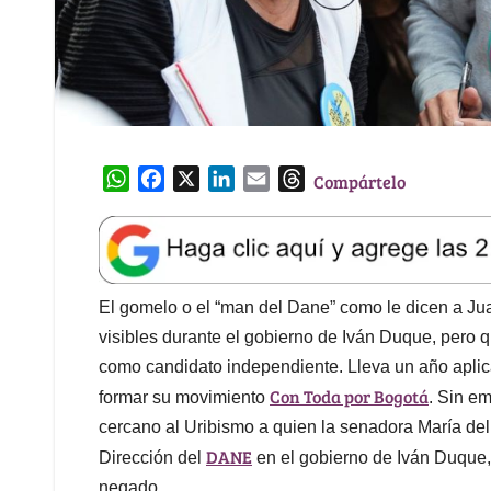
W
F
X
L
E
T
Compártelo
h
a
i
m
h
a
c
n
a
r
t
e
k
i
e
s
b
e
l
a
A
o
d
d
El gomelo o el “man del Dane” como le dicen a Ju
p
o
I
s
visibles durante el gobierno de Iván Duque, pero q
p
k
n
como candidato independiente. Lleva un año aplic
Con Toda por Bogotá
formar su movimiento
. Sin e
cercano al Uribismo a quien la senadora María del 
DANE
Dirección del
en el gobierno de Iván Duque,
negado.