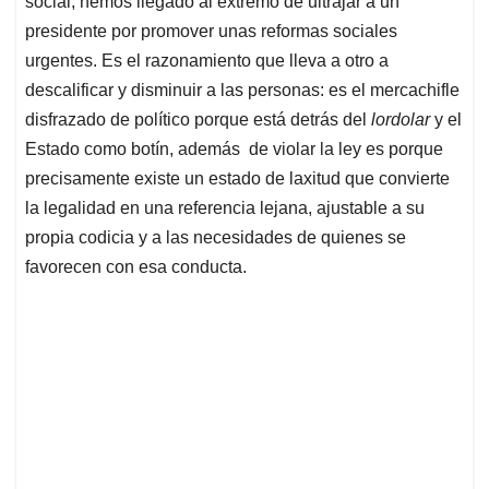
p
o
I
s
social; hemos llegado al extremo de ultrajar a un
p
k
n
presidente por promover unas reformas sociales
urgentes. Es el razonamiento que lleva a otro a
descalificar y disminuir a las personas: es el mercachifle
disfrazado de político porque está detrás del
lordolar
y el
Estado como botín, además de violar la ley es porque
precisamente existe un estado de laxitud que convierte
la legalidad en una referencia lejana, ajustable a su
propia codicia y a las necesidades de quienes se
favorecen con esa conducta.