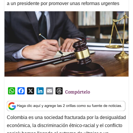
a un presidente por promover unas reformas urgentes
W
F
X
L
E
T
Compártelo
h
a
i
m
h
a
c
n
a
r
t
e
k
i
e
Colombia es una sociedad fracturada por la desigualdad
s
b
e
l
a
económica, la discriminación étnico-racial y el conflicto
A
o
d
d