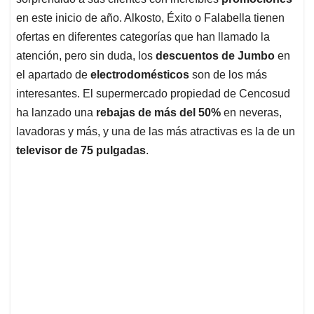
A
o
d
d
p
o
I
s
en este inicio de año. Alkosto, Éxito o Falabella tienen
p
k
n
ofertas en diferentes categorías que han llamado la
atención, pero sin duda, los
descuentos de Jumbo
en
el apartado de
electrodomésticos
son de los más
interesantes. El supermercado propiedad de Cencosud
ha lanzado una
rebajas de más del 50%
en neveras,
lavadoras y más, y una de las más atractivas es la de un
televisor de 75 pulgadas
.