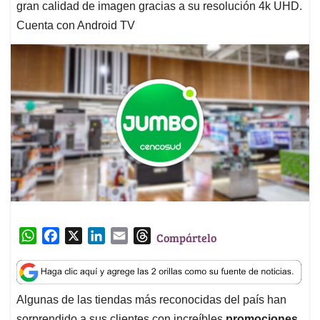
gran calidad de imagen gracias a su resolución 4k UHD.
Cuenta con Android TV
W
F
X
L
E
T
Compártelo
h
a
i
m
h
a
c
n
a
r
t
e
k
i
e
Algunas de las tiendas más reconocidas del país han
s
b
e
l
a
sorprendido a sus clientes con increíbles
promociones