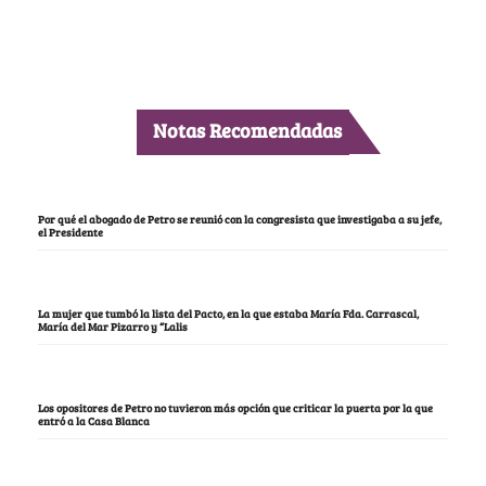
Notas Recomendadas
Por qué el abogado de Petro se reunió con la congresista que investigaba a su jefe,
el Presidente
La mujer que tumbó la lista del Pacto, en la que estaba María Fda. Carrascal,
María del Mar Pizarro y “Lalis
Los opositores de Petro no tuvieron más opción que criticar la puerta por la que
entró a la Casa Blanca