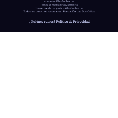
contacto @las2orillas.co
Pauta:
comercial@las2orillas.co
Temas Juridicos:
juridico@las2orillas.co
Todos los derechos reservados. Fundación Las Dos Orillas
¿Quiénes somos?
Política de Privacidad