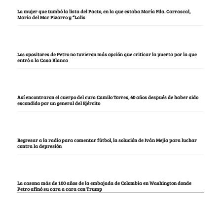
La mujer que tumbó la lista del Pacto, en la que estaba María Fda. Carrascal,
María del Mar Pizarro y “Lalis
Los opositores de Petro no tuvieron más opción que criticar la puerta por la que
entró a la Casa Blanca
Así encontraron el cuerpo del cura Camilo Torres, 60 años después de haber sido
escondido por un general del Ejército
Regresar a la radio para comentar fútbol, la solución de Iván Mejía para luchar
contra la depresión
La casona más de 100 años de la embajada de Colombia en Washington donde
Petro afinó su cara a cara con Trump