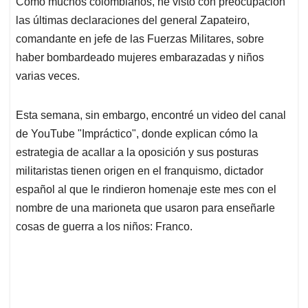
Como muchos colombianos, he visto con preocupación
s
b
e
l
a
las últimas declaraciones del general Zapateiro,
A
o
d
d
p
o
I
s
comandante en jefe de las Fuerzas Militares, sobre
p
k
n
haber bombardeado mujeres embarazadas y niños
varias veces.
Esta semana, sin embargo, encontré un video del canal
de YouTube "Impráctico", donde explican cómo la
estrategia de acallar a la oposición y sus posturas
militaristas tienen origen en el franquismo, dictador
español al que le rindieron homenaje este mes con el
nombre de una marioneta que usaron para enseñarle
cosas de guerra a los niños: Franco.