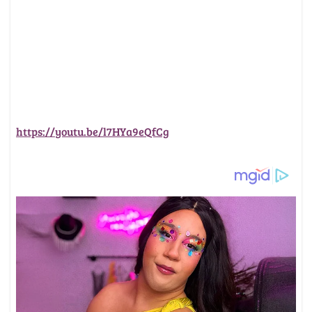
https://youtu.be/l7HYa9eQfCg