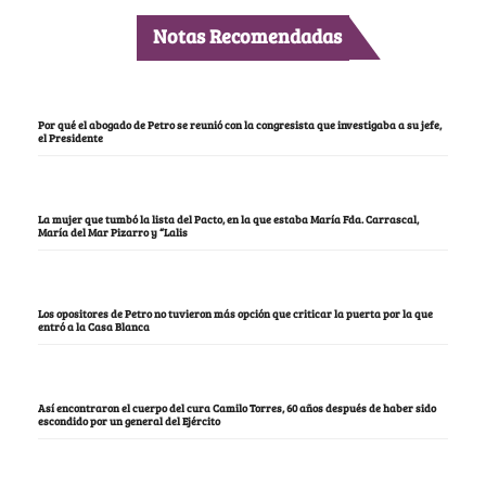
Notas Recomendadas
Por qué el abogado de Petro se reunió con la congresista que investigaba a su jefe,
el Presidente
La mujer que tumbó la lista del Pacto, en la que estaba María Fda. Carrascal,
María del Mar Pizarro y “Lalis
Los opositores de Petro no tuvieron más opción que criticar la puerta por la que
entró a la Casa Blanca
Así encontraron el cuerpo del cura Camilo Torres, 60 años después de haber sido
escondido por un general del Ejército