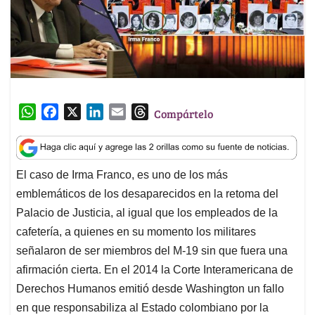
W
F
X
L
E
T
Compártelo
h
a
i
m
h
a
c
n
a
r
t
e
k
i
e
El caso de Irma Franco, es uno de los más
s
b
e
l
a
emblemáticos de los desaparecidos en la retoma del
A
o
d
d
p
o
I
s
Palacio de Justicia, al igual que los empleados de la
p
k
n
cafetería, a quienes en su momento los militares
señalaron de ser miembros del M-19 sin que fuera una
afirmación cierta. En el 2014 la Corte Interamericana de
Derechos Humanos emitió desde Washington un fallo
en que responsabiliza al Estado colombiano por la