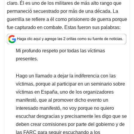
A
o
d
d
claro. Él es uno de los militares de más alto rango que
p
o
I
s
permaneció secuestrado por más de una década. La
p
k
n
guerrilla se refiere a él como prisionero de guerra porque
fue capturado en combate. Estas fueron sus palabras:
Mi profundo respeto por todas las víctimas
presentes.
Hago un llamado a dejar la indiferencia con las
víctimas, porque al participar en un seminario sobre
víctimas en España, uno de los organizadores
manifestó, que al promover dicho evento un
interesado manifestó, no voy porque no quiero
escuchar desgracias y precisamente les digo que se
deben crear comisiones por parte del gobierno y de
las FARC para seguir escuchando a los