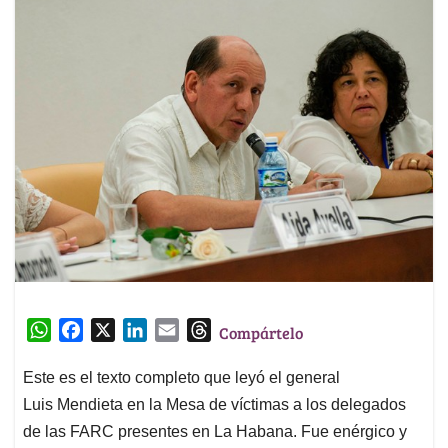
W
F
X
L
E
T
Compártelo
h
a
i
m
h
a
c
n
a
r
Este es el texto completo que leyó el general
t
e
k
i
e
Luis Mendieta en la Mesa de víctimas a los delegados
s
b
e
l
a
de las FARC presentes en La Habana. Fue enérgico y